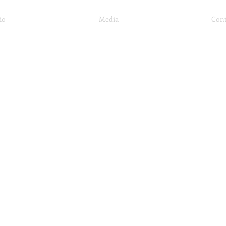
io
Media
Cont